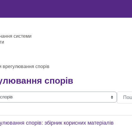
чання системи
ги
и врегулювання спорів
улювання спорів
Пошук 
улювання спорів: збірник корисних матеріалів