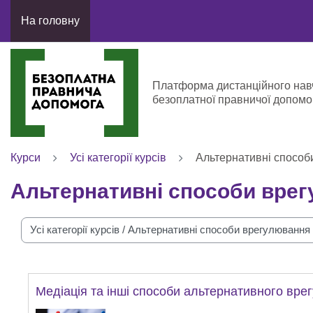
Перейти до головного вмісту
На головну
Платформа дистанційного нав
безоплатної правничої допомо
Курси
Усі категорії курсів
Альтернативні способ
Альтернативні способи врег
егорії курсів
Медіація та інші способи альтернативного врег